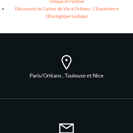
Unique et Festive
Découvrez le Casino du Vin à Orléans : L’Expérience
Œnologique Ludique
Paris/Orléans , Toulouse et Nice