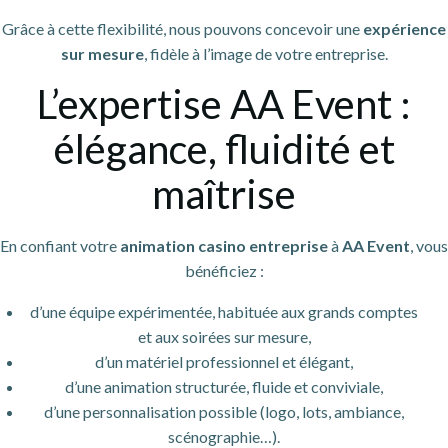
Grâce à cette flexibilité, nous pouvons concevoir une
expérience
sur mesure
, fidèle à l’image de votre entreprise.
L’expertise AA Event :
élégance, fluidité et
maîtrise
En confiant votre
animation casino entreprise
à
AA Event
, vous
bénéficiez :
d’une équipe expérimentée, habituée aux grands comptes
et aux soirées sur mesure,
d’un matériel professionnel et élégant,
d’une animation structurée, fluide et conviviale,
d’une personnalisation possible (logo, lots, ambiance,
scénographie…).