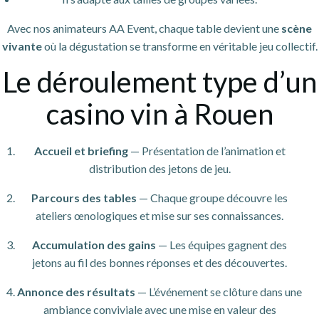
Avec nos animateurs AA Event, chaque table devient une
scène
vivante
où la dégustation se transforme en véritable jeu collectif.
Le déroulement type d’un
casino vin à Rouen
Accueil et briefing
— Présentation de l’animation et
distribution des jetons de jeu.
Parcours des tables
— Chaque groupe découvre les
ateliers œnologiques et mise sur ses connaissances.
Accumulation des gains
— Les équipes gagnent des
jetons au fil des bonnes réponses et des découvertes.
Annonce des résultats
— L’événement se clôture dans une
ambiance conviviale avec une mise en valeur des