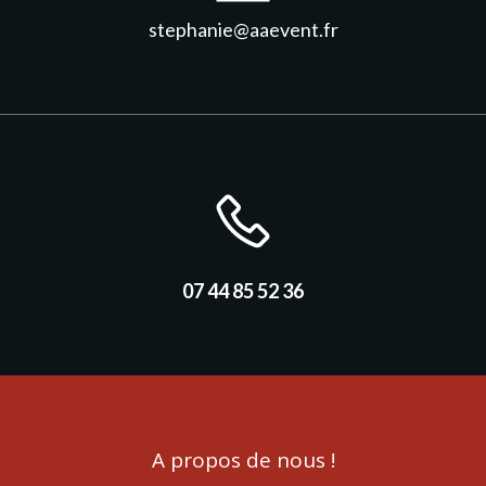
stephanie@aaevent.fr
07 44 85 52 36
A propos de nous !