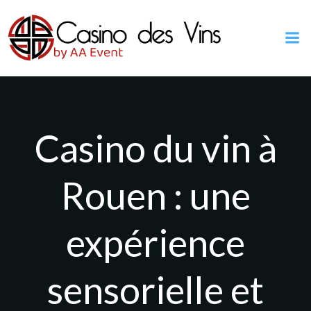
Aller
au
contenu
Casino du vin à
Rouen : une
expérience
sensorielle et