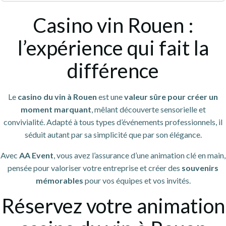
Casino vin Rouen :
l’expérience qui fait la
différence
Le
casino du vin à Rouen
est une
valeur sûre pour créer un
moment marquant
, mêlant découverte sensorielle et
convivialité. Adapté à tous types d’événements professionnels, il
séduit autant par sa simplicité que par son élégance.
Avec
AA Event
, vous avez l’assurance d’une animation clé en main,
pensée pour valoriser votre entreprise et créer des
souvenirs
mémorables
pour vos équipes et vos invités.
Réservez votre animation