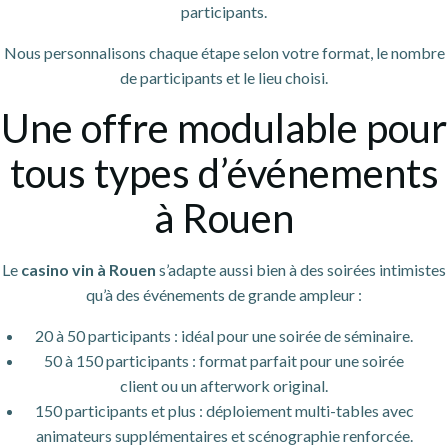
participants.
Nous personnalisons chaque étape selon votre format, le nombre
de participants et le lieu choisi.
Une offre modulable pour
tous types d’événements
à Rouen
Le
casino vin à Rouen
s’adapte aussi bien à des soirées intimistes
qu’à des événements de grande ampleur :
20 à 50 participants : idéal pour une soirée de séminaire.
50 à 150 participants : format parfait pour une soirée
client ou un afterwork original.
150 participants et plus : déploiement multi-tables avec
animateurs supplémentaires et scénographie renforcée.